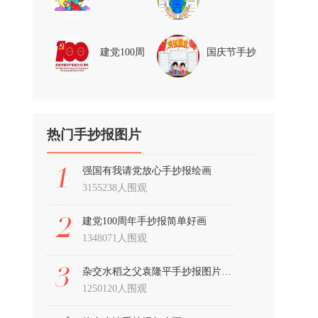
报
建党100周
国庆节手抄
年手抄报
报
热门手抄报图片
强国有我请党放心手抄报绘画
3155238人围观
建党100周年手抄报简单好画
1348071人围观
杂交水稻之父袁隆平手抄报图片及内容
1250120人围观