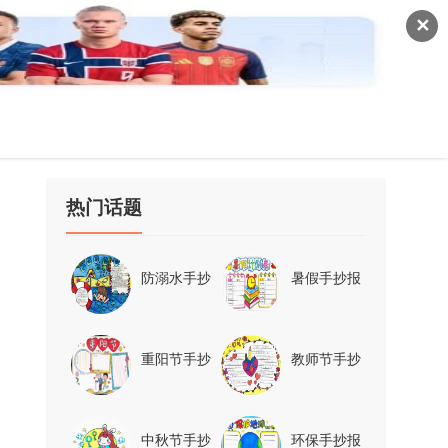
✕
热门话题
防溺水手抄
暑假手抄报
报
重阳节手抄
教师节手抄
报
报
中秋节手抄
环保手抄报