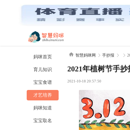
智慧妈咪网
智慧妈咪网
手抄报
妈咪首页
2021年植树节手
育儿知识
2021-10-18 20:57:50
宝宝食谱
才艺培养
妈咪知道
宝宝取名