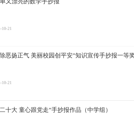
简单又漂亮的数学手抄报
-10-21
黑除恶扬正气 美丽校园创平安”知识宣传手抄报一等
-10-21
迎二十大 童心跟党走”手抄报作品（中学组）