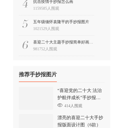
抗击疫情手抄报怎么画
1159585人围观
五年级缅怀袁隆平的手抄报图片
1021529人围观
喜迎二十大主题手抄报简单好画9张
981752人围观
推荐手抄报图片
“喜迎党的二十大 法治
护航伴成长”手抄报图
片（精选）
414人围观
漂亮的喜迎二十大手抄
报版面设计图（6款）