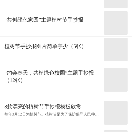
“共创绿色家园”主题植树节手抄报
植树节手抄报图片简单字少（5张）
“约会春天，共植绿色校园”主题手抄报
（12张）
8款漂亮的植树节手抄报模板欣赏
每年3月12日为植树节。植树节是为了保护倡导人民种植
树木、爱护树木，因为树木对于地球的生态环境，起着
非常重要的作用，老师教大家画两张