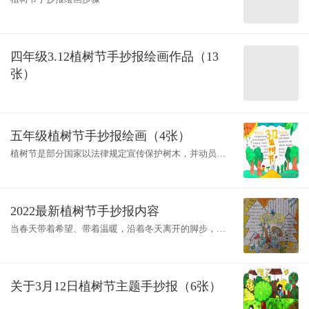
四年级3.12植树节手抄报绘画作品（13
张）
五年级植树节手抄报绘画（4张）
植树节是部分国家以法律规定宣传保护树木，并动员群
众参加以植树造林为主要活动内容的节日。中国植树节
的设立是为了纪念孙中山先生逝世，19
2022最新植树节手抄报内容
当春天带着希望、带着温暖，沿着冬天离开的脚步，在
阳光明媚中，款款向我们走来时，她带给了人间莺歌袅
绕，繁华似锦。在这欣欣向荣，生机勃
关于3月12日植树节主题手抄报（6张）