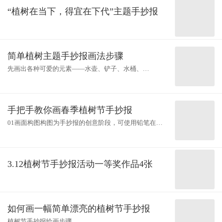
“植树在当下，得宜在下代”主题手抄报
简单植树主题手抄报画法步骤
先画出各种可爱的元素——水壶、铲子、水桶、
树……，再给它们画上可爱的表情，加上漂亮的文字
框，完成啦!
手把手教你画春季植树节手抄报
01画面构图构图为手抄报的创意阶段，可使用铅笔在素
描纸上绘制草图，铅笔可选用2B铅笔、自动铅笔02画稿
勾线铅笔画稿完成后，可使用针管笔、
3.12植树节手抄报活动一等奖作品4张
如何画一幅简单漂亮的植树节手抄报
植树节手抄报绘画步骤