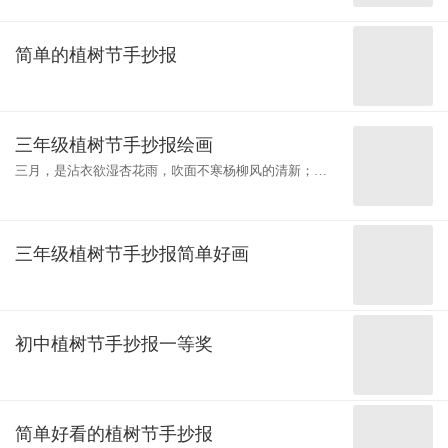
倡议设立。1925年3月12日，孙中山先
简单的植树节手抄报
三年级植树节手抄报绘画
三月，是沾衣欲湿杏花雨，吹面不寒杨柳风的清新；三
月，是天街小雨润如酥，草色遥看近却无的温润；三
月，更是桃之夭夭，灼灼其华的春意盎然
三年级植树节手抄报简单好画
初中植树节手抄报一等奖
简单好看的植树节手抄报