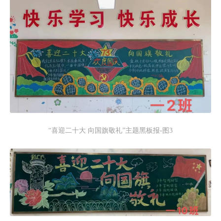
“喜迎二十大 向国旗敬礼”主题黑板报-图3