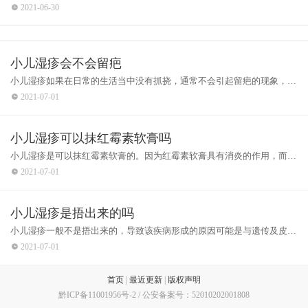
不当，加上温度比较高，孩子就会出现湿疹。冬天孩子因为穿衣服比较
2021-06-30
厚，有的家长又穿特别厚，孩子就会因为捂着起很多湿疹。这些湿疹都是
凉快以后就会下去明显一些。还有的孩子就
小儿湿疹会不会留疤
小儿湿疹如果在日常的生活当中没有抓挠，通常不会引起留疤的现象，所
以不用过分的担心。患有小儿湿疹跟遗传因素有较大的关系，也有可能是
2021-07-01
受到环境因素影响而引起，也不排除是因为不良的生活方式，比如过度的
洗涤或者是感染所造成。会发生在身体的
小儿湿疹可以抹红霉素软膏吗
小儿湿疹是可以抹红霉素软膏的。因为红霉素软膏具有消炎的作用，而小
儿湿疹会使患者出现皮损或者瘙痒、发红等症状，所以涂抹红霉素软膏能
2021-07-01
起到缓解病情的作用。对于红霉素软膏的用法，可以在涂抹之前先清洗干
净，再用棉签或者手指涂抹少量的罗红霉
小儿湿疹是捂出来的吗
小儿湿疹一般不是捂出来的，导致该疾病形成的原因可能是与遗传及皮肤
屏障功能存在有异常等因素有关，捂出来通常患上的是痱子。如果湿疹是
2021-07-01
比较轻微的，可以暂时不使用药物做治疗，注意做好患处的卫生干净，观
察过段时间后是否会自行消失；如果湿疹
首页
|
最近更新
|
版权声明
黔ICP备11001956号-2 / 公安备案号：52010202001808