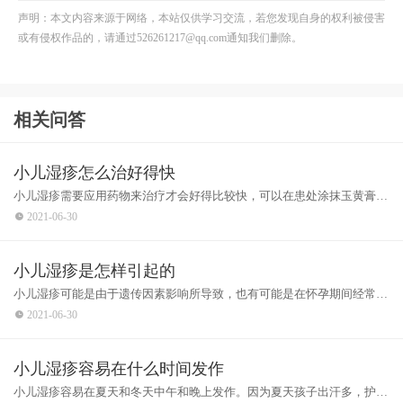
声明：本文内容来源于网络，本站仅供学习交流，若您发现自身的权利被侵害
或有侵权作品的，请通过526261217@qq.com通知我们删除。
相关问答
小儿湿疹怎么治好得快
小儿湿疹需要应用药物来治疗才会好得比较快，可以在患处涂抹玉黄膏或
者湿疹膏等药物。在涂药时最好使用一次性棉签，这样能避免皮肤发生感
2021-06-30
染。平时要让孩子养成好习惯，不管患处多么发痒，也不要直接用手去抓
挠，而且还要避免患处沾水。在饮食这一
小儿湿疹是怎样引起的
小儿湿疹可能是由于遗传因素影响所导致，也有可能是在怀孕期间经常吸
入二手烟所导致，也不排除是因为过度的清洁皮肤造成水分流失过多，引
2021-06-30
起皮肤干燥所导致湿疹的发生。会在身体的各个部位引起红斑并伴有丘疹
的症状，还可能会造成水疱以及渗液的发
小儿湿疹容易在什么时间发作
小儿湿疹容易在夏天和冬天中午和晚上发作。因为夏天孩子出汗多，护理