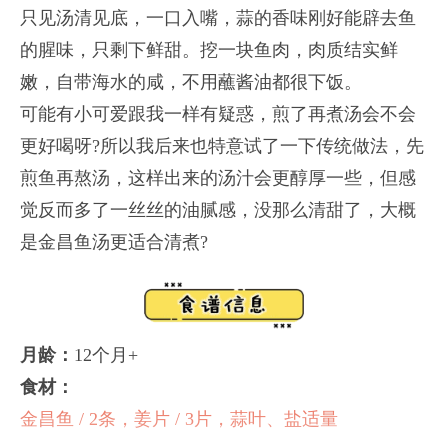
只见汤清见底，一口入嘴，蒜的香味刚好能辟去鱼
的腥味，只剩下鲜甜。挖一块鱼肉，肉质结实鲜
嫩，自带海水的咸，不用蘸酱油都很下饭。
可能有小可爱跟我一样有疑惑，煎了再煮汤会不会
更好喝呀?所以我后来也特意试了一下传统做法，先
煎鱼再熬汤，这样出来的汤汁会更醇厚一些，但感
觉反而多了一丝丝的油腻感，没那么清甜了，大概
是金昌鱼汤更适合清煮?
月龄：
12个月+
食材：
金昌鱼 / 2条，姜片 / 3片，蒜叶、盐适量