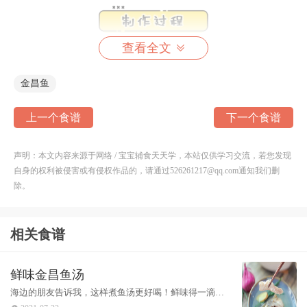
查看全文
1
第
步：食材准备：金昌鱼 / 2条，姜片 / 3片，蒜
金昌鱼
叶、盐适量
上一个食谱
下一个食谱
声明：本文内容来源于网络 / 宝宝辅食天天学，本站仅供学习交流，若您发现
自身的权利被侵害或有侵权作品的，请通过526261217@qq.com通知我们删
除。
相关食谱
鲜味金昌鱼汤
海边的朋友告诉我，这样煮鱼汤更好喝！鲜味得一滴不
2
第
步：冷水下鱼，加入姜片
剩